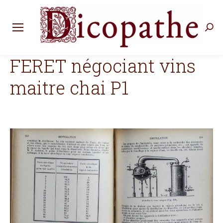
Rec
:
FERET négociant vins
maitre chai P1