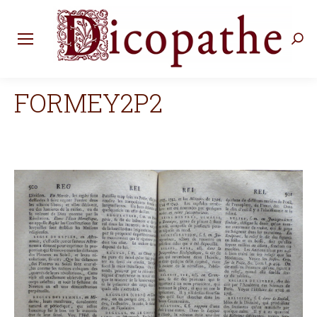
Rec
:
FORMEY2P2