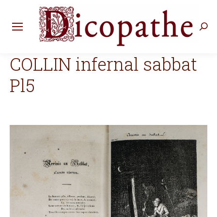
Rec
:
COLLIN infernal sabbat
Pl5