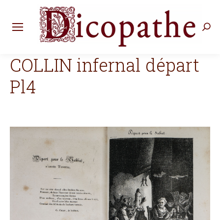
Rec
:
COLLIN infernal départ
Pl4