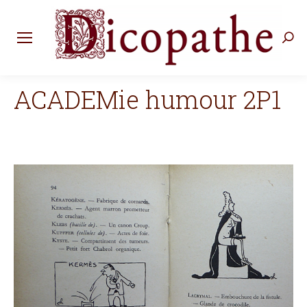
Rec
:
ACADEMie humour 2P1