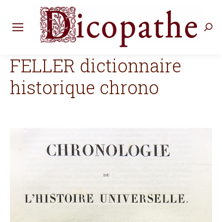
Rec
:
FELLER dictionnaire
historique chrono