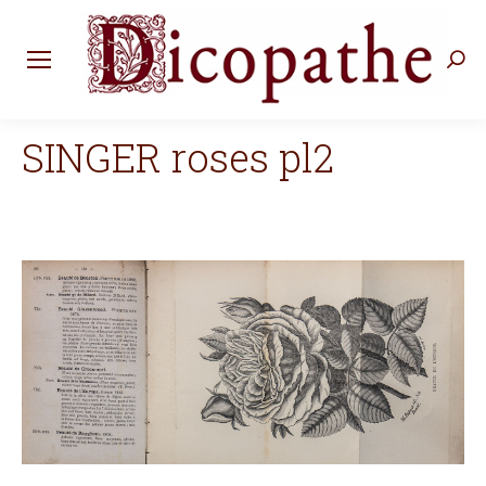
Rec
:
SINGER roses pl2