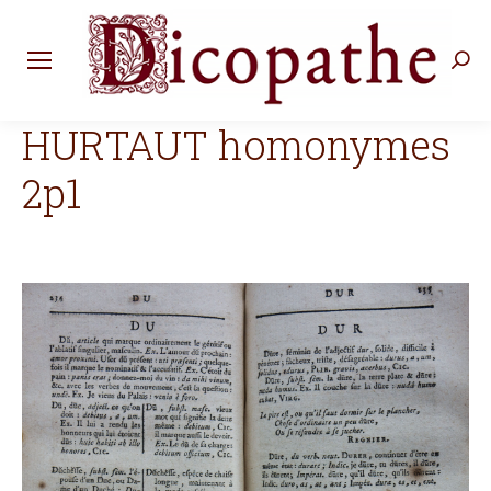
Rec
:
HURTAUT homonymes
2p1