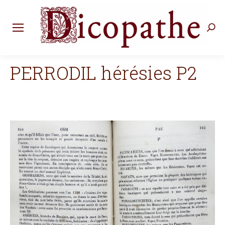
Rec
:
PERRODIL hérésies P2