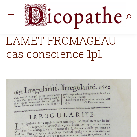
Rec
:
LAMET FROMAGEAU
cas conscience 1p1