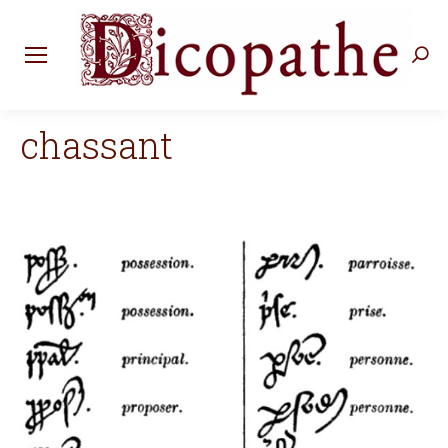
Rec
:
chassant