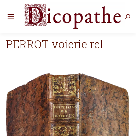
Rec
:
PERROT voierie rel