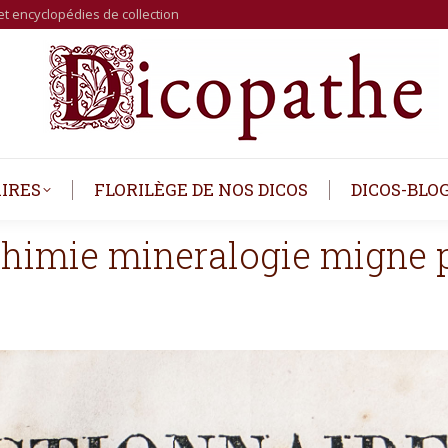
et encyclopédies de collection
IRES
FLORILÈGE DE NOS DICOS
DICOS-BLO
chimie mineralogie migne 