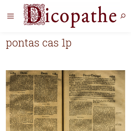
Rec
:
pontas cas 1p