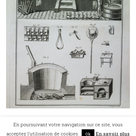
©Dicopathe - Tous droits réservés -
Mentions légales
- Réalisation :
Bel et Bien
En poursuivant votre navigation sur ce site, vous
Vu
Restez à l'affût des actualités de Dicopathe -
acceptez l'utilisation de cookies.
En savoir plus
Ok