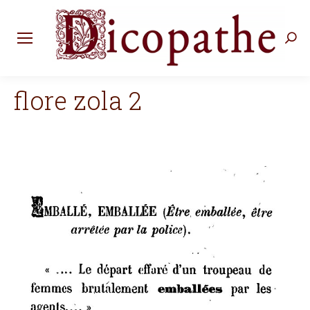
Rec
:
flore zola 2