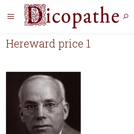
Rec
:
Hereward price 1