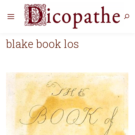
Rec
:
blake book los