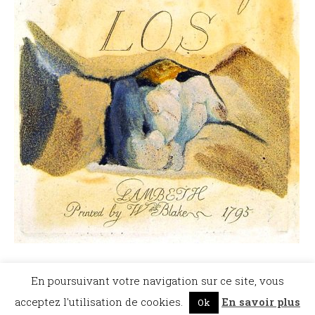
©Dicopathe - Tous droits réservés -
Mentions légales
- Réalisation :
Bel et Bien
En poursuivant votre navigation sur ce site, vous
Vu
Restez à l'affût des actualités de Dicopathe -
acceptez l'utilisation de cookies.
En savoir plus
Ok
Abonnez-vous !