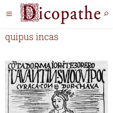
Rec
:
quipus incas