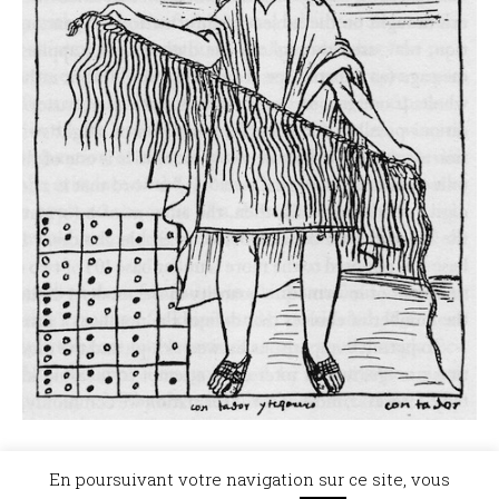
©Dicopathe - Tous droits réservés -
Mentions légales
- Réalisation :
Bel et Bien
En poursuivant votre navigation sur ce site, vous
Vu