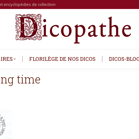
et encyclopédies de collection
IRES
FLORILÈGE DE NOS DICOS
DICOS-BLO
ing time