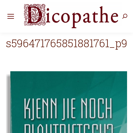
Rec
:
s596471765851881761_p9