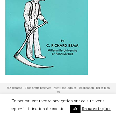
©Dicopathe - Tous droits réservés -
Mentions légales
- Réalisation :
Bel et Bien
Vu
Restez à l'affût des actualités de Dicopathe -
Abonnez-vous !
En poursuivant votre navigation sur ce site, vous
acceptez l'utilisation de cookies.
En savoir plus
Ok