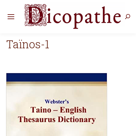
Rec
:
Taïnos-1