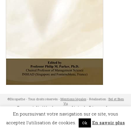
©Dicopathe - Tous droits réservés -
Mentions légales
- Réalisation :
Bel et Bien
Vu
Restez à l'affût des actualités de Dicopathe -
Abonnez-vous !
En poursuivant votre navigation sur ce site, vous
acceptez l'utilisation de cookies.
En savoir plus
Ok