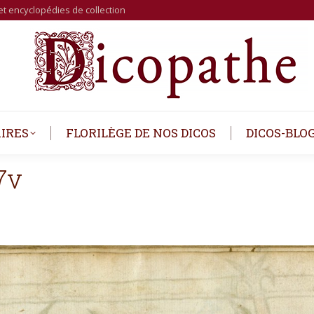
et encyclopédies de collection
IRES
FLORILÈGE DE NOS DICOS
DICOS-BLO
7v