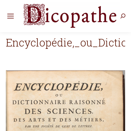
Rec
:
Encyclopédie,_ou_Dictio