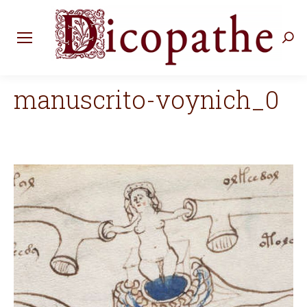
Rec
:
manuscrito-voynich_0