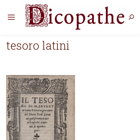
Rec
:
tesoro latini