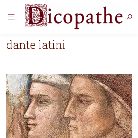
Rec
:
dante latini