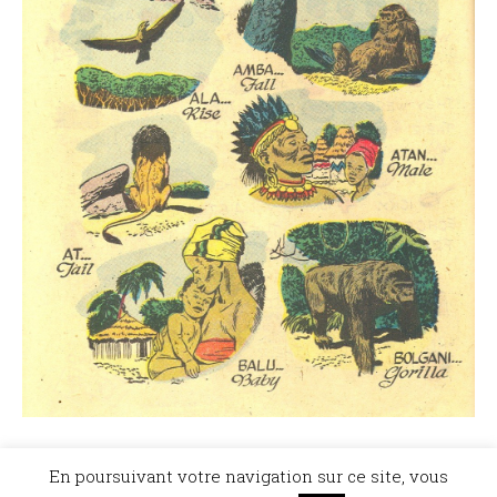
©Dicopathe - Tous droits réservés -
Mentions légales
- Réalisation :
Bel et Bien
En poursuivant votre navigation sur ce site, vous
Vu