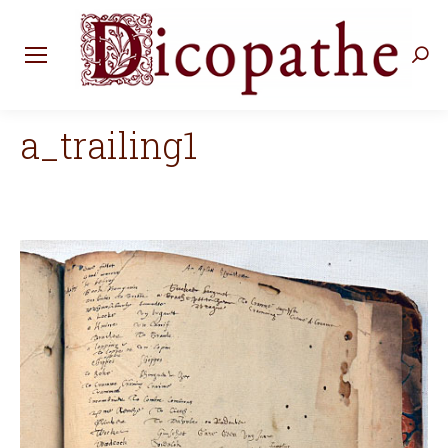
Rec
:
a_trailing1