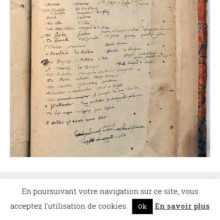
©Dicopathe - Tous droits réservés -
Mentions légales
- Réalisation :
Bel et Bien
Vu
En poursuivant votre navigation sur ce site, vous
Restez à l'affût des actualités de Dicopathe -
Abonnez-vous !
acceptez l'utilisation de cookies.
En savoir plus
Ok