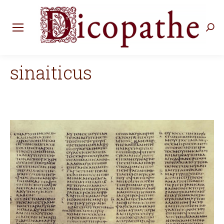
Rec
:
sinaiticus