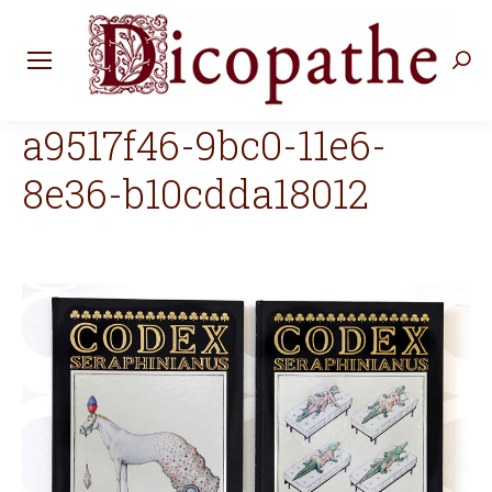
Rec
:
a9517f46-9bc0-11e6-
8e36-b10cdda18012