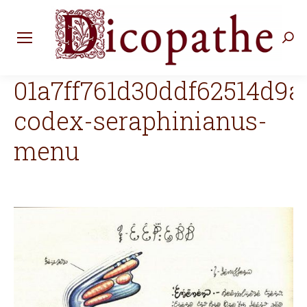
Rec
:
01a7ff761d30ddf62514d9
codex-seraphinianus-
menu