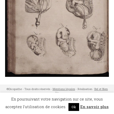
©Dicopathe - Tous droits réservés -
Mentions légales
- Réalisation :
Bel et Bien
Vu
Restez à l'affût des actualités de Dicopathe -
En poursuivant votre navigation sur ce site, vous
Abonnez-vous !
acceptez l'utilisation de cookies.
En savoir plus
Ok