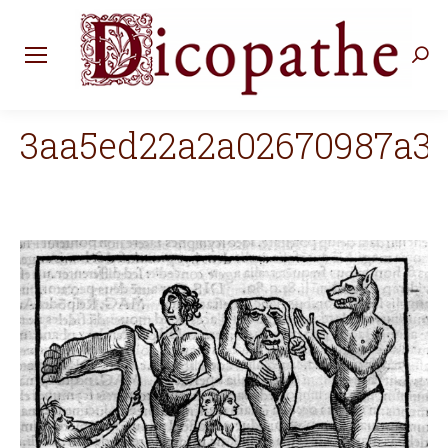
Rec
:
3aa5ed22a2a02670987a3