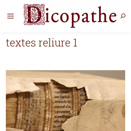
Rec
:
textes reliure 1