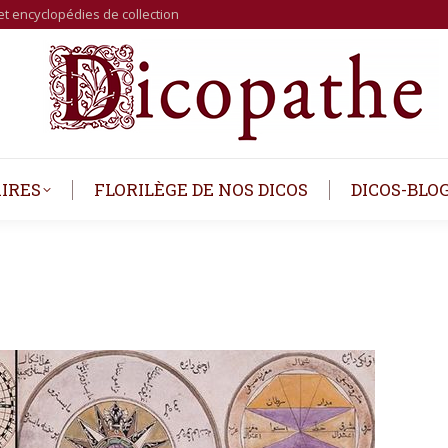
et encyclopédies de collection
IRES
FLORILÈGE DE NOS DICOS
DICOS-BLO