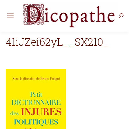
Rec
:
41iJZei62yL__SX210_