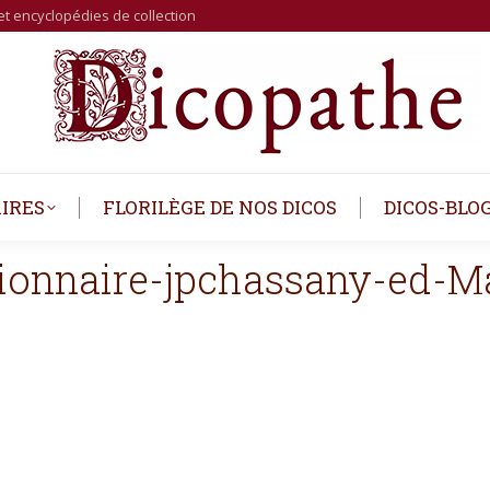
et encyclopédies de collection
IRES
FLORILÈGE DE NOS DICOS
DICOS-BLO
tionnaire-jpchassany-ed-M