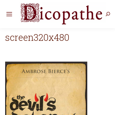
Rec
:
screen320x480