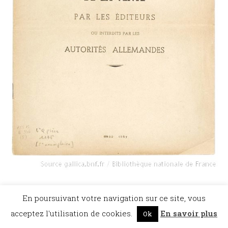
©Dicopathe - Tous droits réservés -
Mentions légales
- Réalisation :
Bel et Bien
En poursuivant votre navigation sur ce site, vous
Vu
Restez à l'affût des actualités de Dicopathe -
acceptez l'utilisation de cookies.
En savoir plus
Ok
Abonnez-vous !