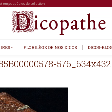
et encyclopédies de collection
IRES
FLORILÈGE DE NOS DICOS
DICOS-BLO
0185B00000578-576_634x432