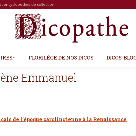
et encyclopédies de collection
IRES
FLORILÈGE DE NOS DICOS
DICOS-BLO
gène Emmanuel
nçais de l’époque carolingienne à la Renaissance