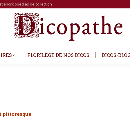
et encyclopédies de collection
IRES
FLORILÈGE DE NOS DICOS
DICOS-BLO
t pittoresque