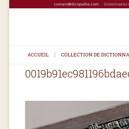
contact@dicopathe.com
Dictionnaires 
ACCUEIL
COLLECTION DE DICTIONNA
0019b91ec981196bdae