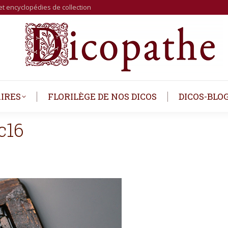
et encyclopédies de collection
IRES
FLORILÈGE DE NOS DICOS
DICOS-BLO
c16